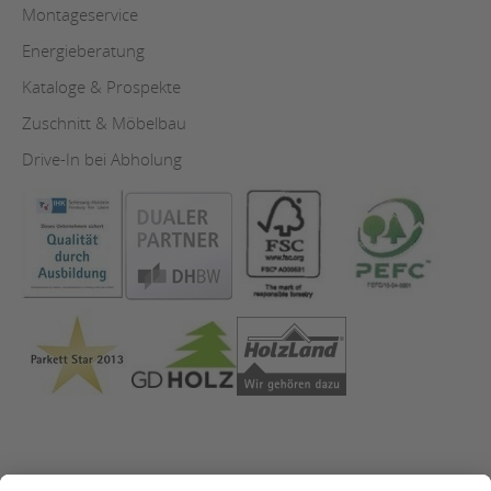
Montageservice
Energieberatung
Kataloge & Prospekte
Zuschnitt & Möbelbau
Drive-In bei Abholung