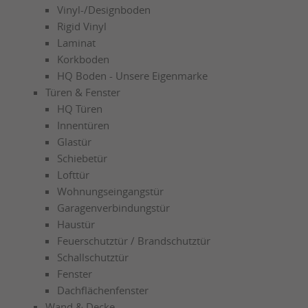
Vinyl-/Designboden
Rigid Vinyl
Laminat
Korkboden
HQ Boden - Unsere Eigenmarke
Türen & Fenster
HQ Türen
Innentüren
Glastür
Schiebetür
Lofttür
Wohnungseingangstür
Garagenverbindungstür
Haustür
Feuerschutztür / Brandschutztür
Schallschutztür
Fenster
Dachflächenfenster
Wand & Decke