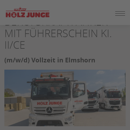
ZUM
SEITENINHALT
BERUFSKRAFTFAHRER
SPRINGEN
MIT FÜHRERSCHEIN KI.
II/CE
(m/w/d) Vollzeit in Elmshorn