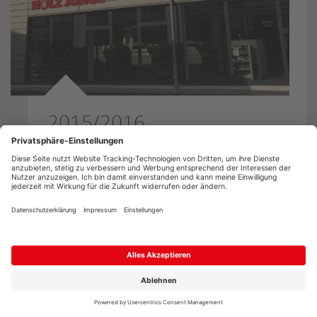
2015/2016
Neubau des Verwaltungsgebäudes...
Der immer größer werdenden
Belegschaft wurde mit einem Anbau
Platz geschaffen. Neue Büro- und
Sozialräumen ergaben gerade für die
Mitarbeiter ein großes Plus an
Arbeitsplatzqualität, aber auch die
Kunden freuten sich über großzügige