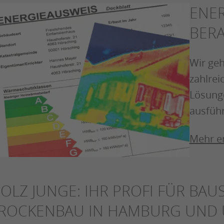
ENER
BER
Wir geh
zahlrei
Lösunge
ausfüh
Mehr e
OLZ JUNGE: IHR PROFI FÜR BAU
ROCKENBAU IN HAMBURG UND