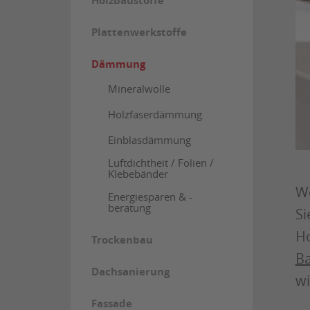
Holzbaustoffe
Plattenwerkstoffe
Dämmung
Mineralwolle
Holzfaserdämmung
Einblasdämmung
Luftdichtheit / Folien /
Klebebänder
We
Energiesparen & -
beratung
Si
Ho
Trockenbau
Ba
Dachsanierung
wi
Fassade