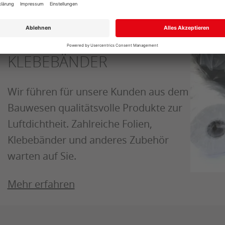
LUFTDICHTHEIT / FOLIEN /
KLEBEBÄNDER
Wir führen für unsere Kunden aus dem
Bauwesen qualitätsvolle Produkte zur
Luftdichtheit. Zahlreiche Folien,
Klebebänder und anderes Zubehör
warten auf Sie.
Mehr erfahren