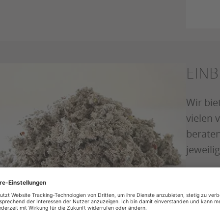
EIN
Wir bi
vielen 
beraten
jeweili
Mehr e