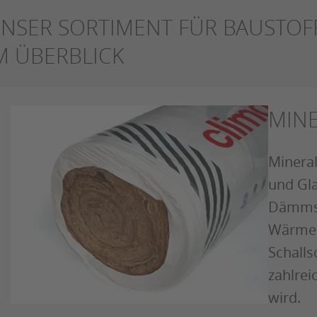
NSER SORTIMENT FÜR BAUSTO
M ÜBERBLICK
MIN
Mineral
und Gla
Dämmst
Wärme-
Schalls
zahlrei
wird.