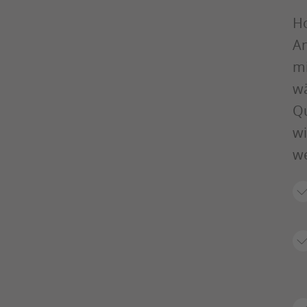
Ho
An
mi
wä
Qu
wi
we