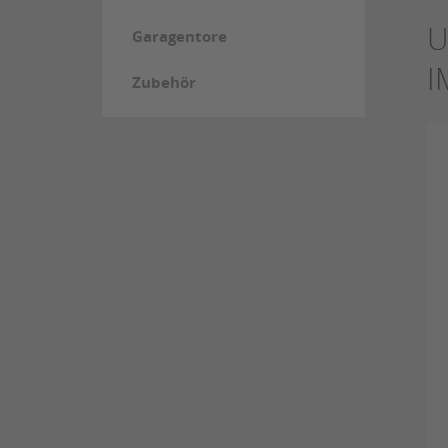
U
Garagentore
I
Zubehör