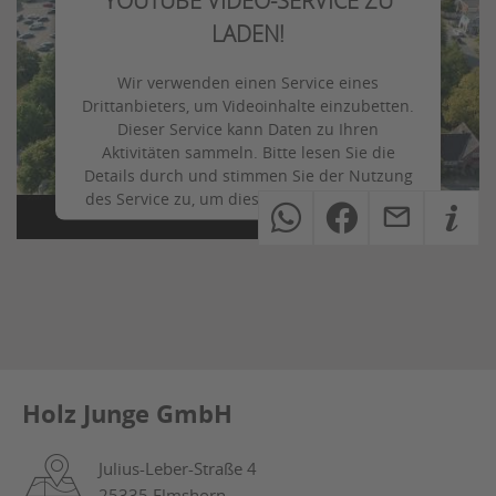
YOUTUBE VIDEO-SERVICE ZU
LADEN!
Wir verwenden einen Service eines
Drittanbieters, um Videoinhalte einzubetten.
Dieser Service kann Daten zu Ihren
Aktivitäten sammeln. Bitte lesen Sie die
Details durch und stimmen Sie der Nutzung
des Service zu, um dieses Video anzusehen.
Mehr Informationen
Akzeptieren
powered by
Usercentrics Consent
Management Platform
Holz Junge GmbH
Julius-Leber-Straße 4
25335 Elmshorn