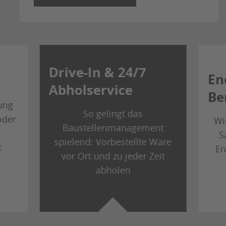
Drive-In & 24/7
En
Abholservice
Be
ung
So gelingt das
oder
Wi
Baustellenmanagement
S
spielend: Vorbestellte Ware
t
En
vor Ort und zu jeder Zeit
abholen