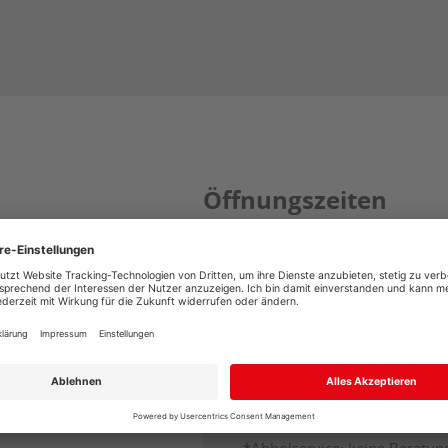
Öffnungszeiten
Mo. - Fr.
07:00
Sa.*
08:00
So.**
11:00
Feiertage: geschlossen