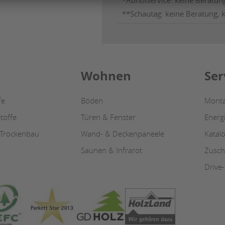
*Abholservice: keine Beratun
**Schautag: keine Beratung, 
Wohnen
Ser
fe
Böden
Monta
toffe
Türen & Fenster
Energ
 Trockenbau
Wand- & Deckenpaneele
Katal
Saunen & Infrarot
Zusch
Drive