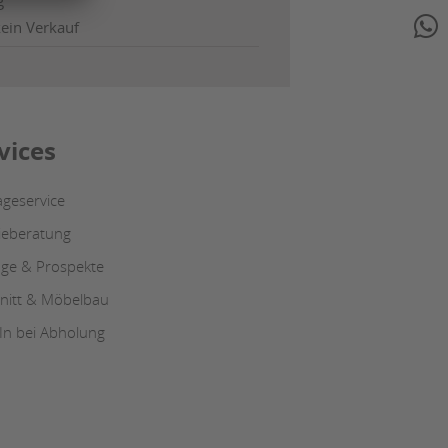
g
Wha
kein Verkauf
vices
geservice
ieberatung
oge & Prospekte
nitt & Möbelbau
-In bei Abholung