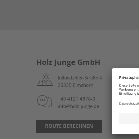
Holz Junge GmbH
Julius-Leber-Straße 4
25335 Elmshorn
+49 4121 4878-0
info@holz-junge.de
ROUTE BERECHNEN