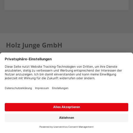
Holz Junge GmbH
Julius-Leber-Straße 4
25335 Elmshorn
+49 4121 4878-0
info@holz-junge.de
ROUTE BERECHNEN
Öffnungszeiten