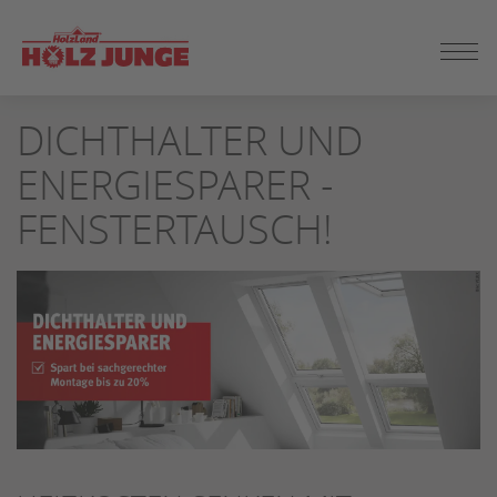
ZUM
DICHTHALTER UND
SEITENINHALT
SPRINGEN
ENERGIESPARER -
FENSTERTAUSCH!