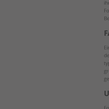
ih
Fo
Be
F
Ei
de
ty
gr
ge
U
Fo