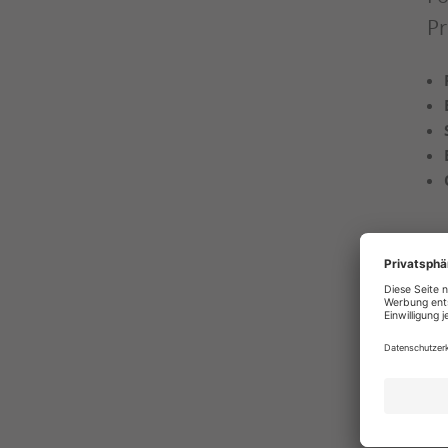
Pr
E
Wi
za
Fe
or