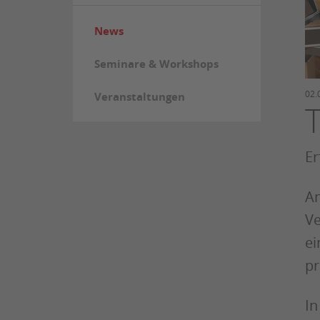
News
Seminare & Workshops
02.
Veranstaltungen
Er
Am
Ve
ei
pr
In