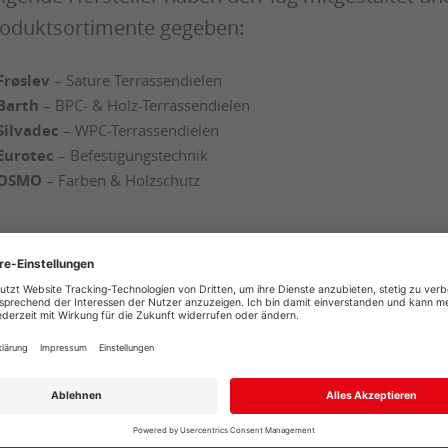
oduktsortimente gegeben:
Frøslev
– Sature Terrassendielen
Barth
– BPC- & Holz-Terrassendielen
Silvadec
– WPC-Terrassendielen
Eurotec
– Befestigungstechnik
OSMO
– Farben & Holzschutz
IN TAG VOLLER IMPULSE
r konnten nicht nur unser umfassendes Lagerso
hlreiche gute Gespräche mit Handwerkern, Plane
edback zur Veranstaltung war durchweg positiv –
ganisatorisch.