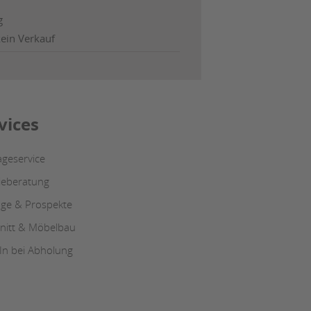
g
kein Verkauf
vices
geservice
ieberatung
oge & Prospekte
nitt & Möbelbau
-In bei Abholung