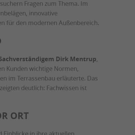
esuchern Fragen zum Thema. Im
nbelägen, innovative
ien für den modernen Außenbereich.
D
Sachverständigem Dirk Mentrup
,
hen Kunden wichtige Normen,
en im Terrassenbau erläuterte. Das
eigten deutlich: Fachwissen ist
OR ORT
Einblicke in ihre aktuellen