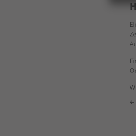
H
Ei
Ze
Au
Ei
Or
Wi